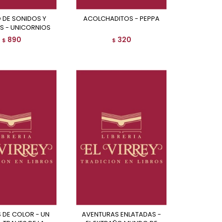
ACOLCHADITOS - PEPPA
S - UNICORNIOS
890
320
$
$
AVENTURAS ENLATADAS -