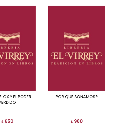
POR QUE SOÑAMOS?
PERDIDO
650
980
$
$