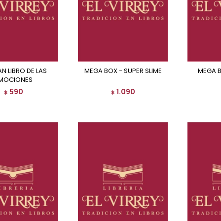
MEGA BOX - SUPER SLIME
MEGA BOX - SHOW DE
MOCIONES
590
1.090
$
$