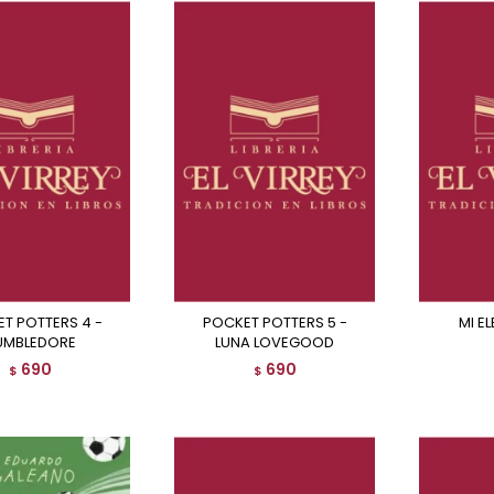
POCKET POTTERS 5 -
MI 
UMBLEDORE
LUNA LOVEGOOD
690
690
$
$