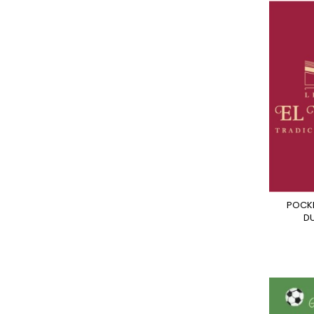
POCKET POTTERS 4 -
D