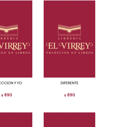
ELECCION Y YO
DIFERENTE
890
890
$
$