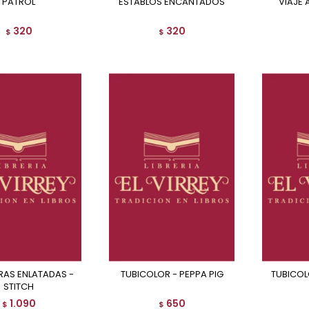
PATROL
ESTABLOS ENCANTADOS
VIAJE 
320
320
$
$
TUBICOLOR - PEPPA PIG
TUBICO
STITCH
1.090
650
$
$