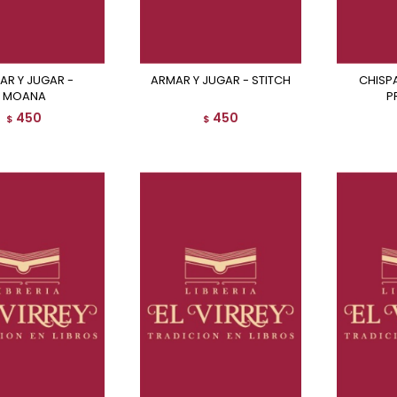
ARMAR Y JUGAR - STITCH
CHISPAS DE COLOR -
MOANA
P
450
450
$
$