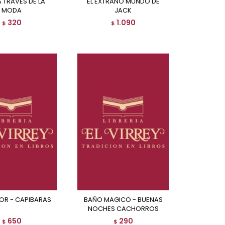
A TRAVES DE LA
EL EXTRAÑO MUNDO DE
MODA
JACK
320
1.090
$
$
LOR - CAPIBARAS
BAÑO MAGICO - BUENAS
NOCHES CACHORROS
650
290
$
$