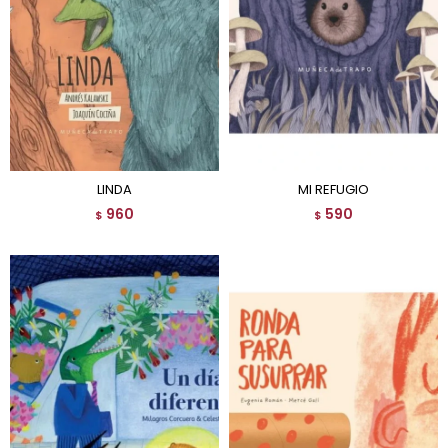
LINDA
MI REFUGIO
960
590
$
$