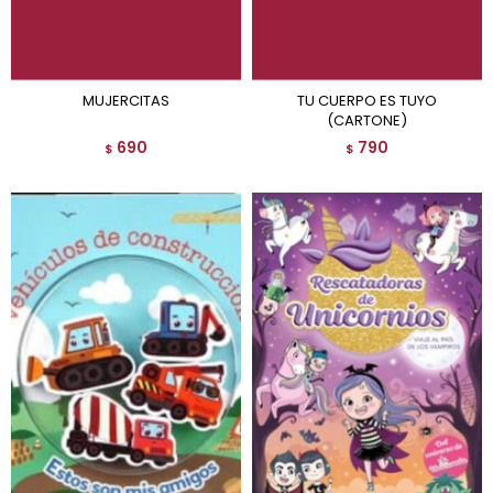
MUJERCITAS
TU CUERPO ES TUYO
(CARTONE)
690
790
$
$