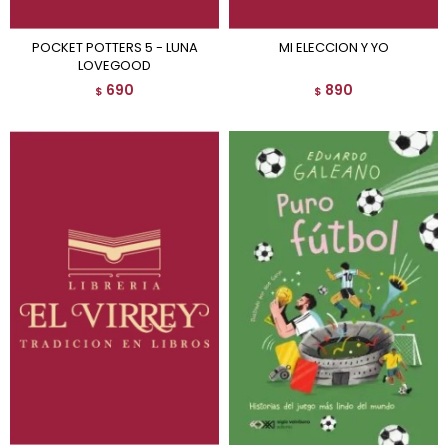
POCKET POTTERS 5 - LUNA
MI ELECCION Y YO
LOVEGOOD
690
890
$
$