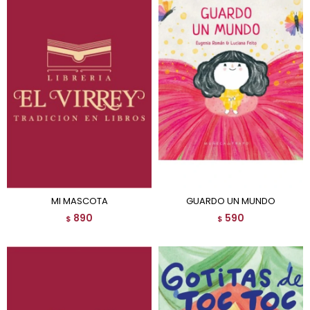
MI MASCOTA
GUARDO UN MUNDO
890
590
$
$