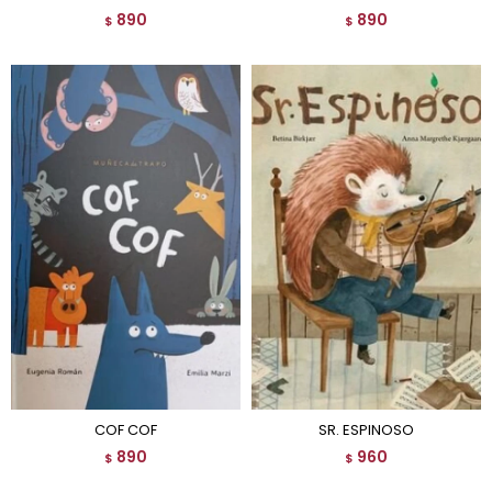
890
890
$
$
COF COF
SR. ESPINOSO
890
960
$
$