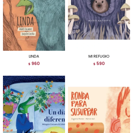
LINDA
MI REFUGIO
960
590
$
$