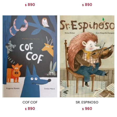
890
890
$
$
COF COF
SR. ESPINOSO
890
960
$
$