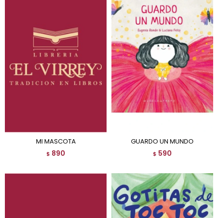
MI MASCOTA
GUARDO UN MUNDO
890
590
$
$