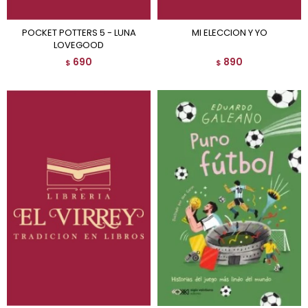
POCKET POTTERS 5 - LUNA
MI ELECCION Y YO
LOVEGOOD
690
890
$
$