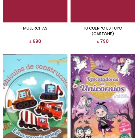
MUJERCITAS
TU CUERPO ES TUYO
(CARTONE)
690
790
$
$