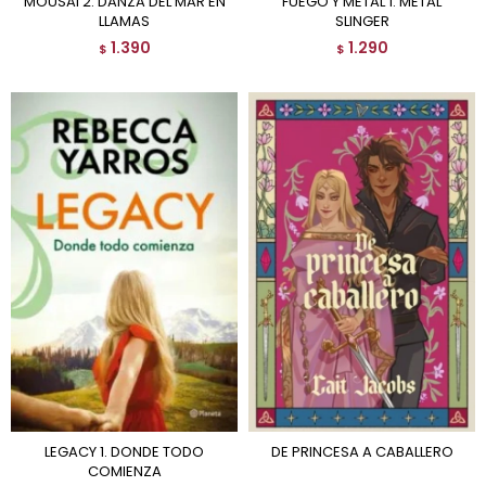
MOUSAI 2. DANZA DEL MAR EN
FUEGO Y METAL 1. METAL
LLAMAS
SLINGER
1.390
1.290
$
$
LEGACY 1. DONDE TODO
DE PRINCESA A CABALLERO
COMIENZA