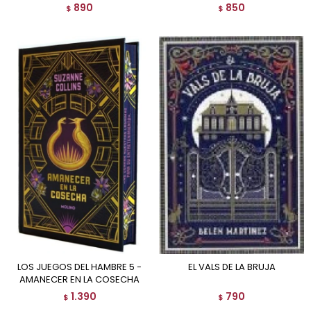
890
850
$
$
LOS JUEGOS DEL HAMBRE 5 -
EL VALS DE LA BRUJA
AMANECER EN LA COSECHA
1.390
790
$
$