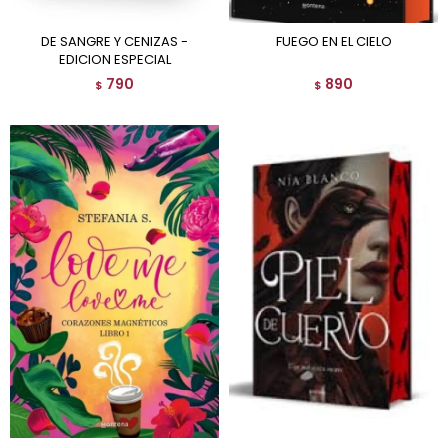
DE SANGRE Y CENIZAS -
FUEGO EN EL CIELO
EDICION ESPECIAL
790
890
$
$