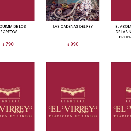
LAS CADENAS DEL REY
EL ABOMINABLE HOMBRE
SECRETOS
DE LAS N
PROPI
790
990
$
$