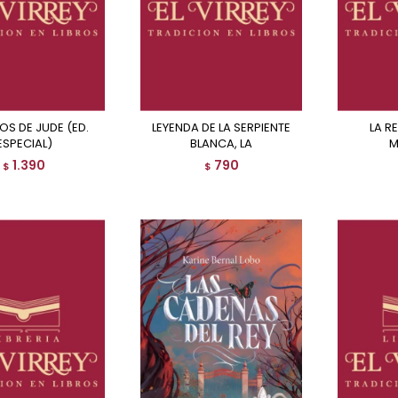
LEYENDA DE LA SERPIENTE
LA REBELION DE LA
ESPECIAL)
BLANCA, LA
M
1.390
790
$
$