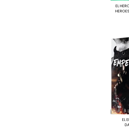
EL HEROE PERDIDO (LOS
HEROES
EL EMPERADOR -
D