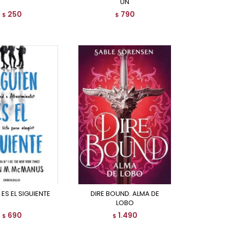
UN
250
790
$
$
 ES EL SIGUIENTE
DIRE BOUND. ALMA DE
LOBO
690
1.490
$
$