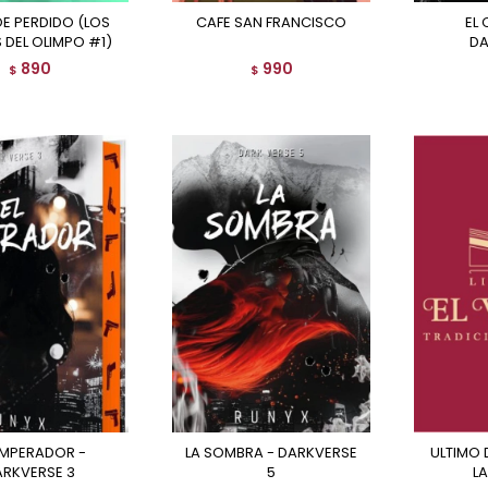
CAFE SAN FRANCISCO
EL CAZADOR -
 DEL OLIMPO #1)
DA
890
990
$
$
LA SOMBRA - DARKVERSE
ULTIMO DIA, EL - DESAFIA
ARKVERSE 3
5
L