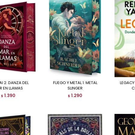
FUEGO Y METAL 1. METAL
LEGACY 1. DONDE TODO
R EN LLAMAS
SLINGER
C
1.390
1.290
$
$