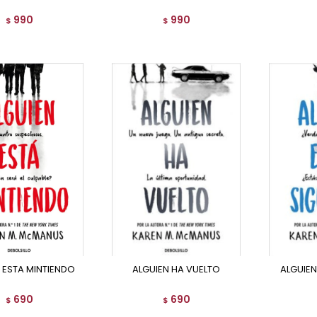
990
990
$
$
N ESTA MINTIENDO
ALGUIEN HA VUELTO
ALGUIEN
690
690
$
$