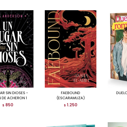
FAEBOUND
DUE
 DE ACHERON 1
(ESCARAMUZA)
850
1.250
$
$