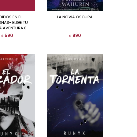
LA NOVIA OSCURA
NAS- ELIGE TU
A AVENTURA 8
590
990
$
$