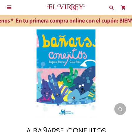

A BAÑARSE, CONEJITOS