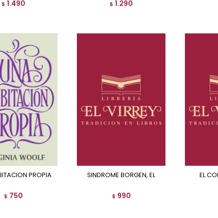
1.490
1.290
$
$
BITACION PROPIA
SINDROME BORGEN, EL
EL C
750
990
$
$