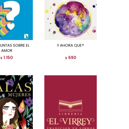
Y AHORA QUE?
AMOR
1.150
690
$
$