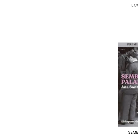
E
SEM