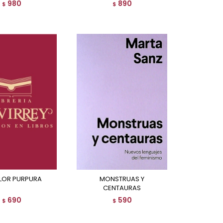
980
890
$
$
OLOR PURPURA
MONSTRUAS Y
CENTAURAS
690
590
$
$