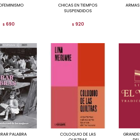
COFEMINISMO
CHICAS EN TIEMPOS
ARMAS
SUSPENDIDOS
690
920
$
$
BRAR PALABRA
COLOQUIO DE LAS
GRANDES IDEAS: EL LIBRO
QUILTRAS
DEL