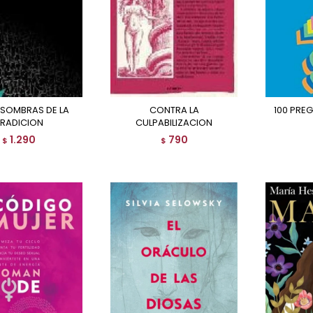
CONTRA LA
100 PREGUNTAS SOBRE EL
TRADICION
CULPABILIZACION
1.290
790
$
$