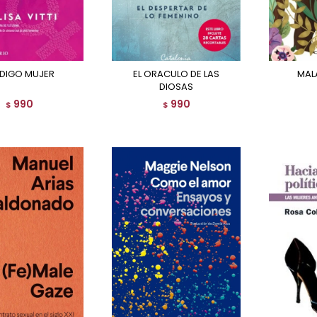
ODIGO MUJER
EL ORACULO DE LAS
MA
DIOSAS
990
990
$
$