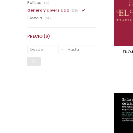
Política
(78)
Género y diversidad
(35)
Ciencia
(59)
PRECIO
($)
ENO
OK