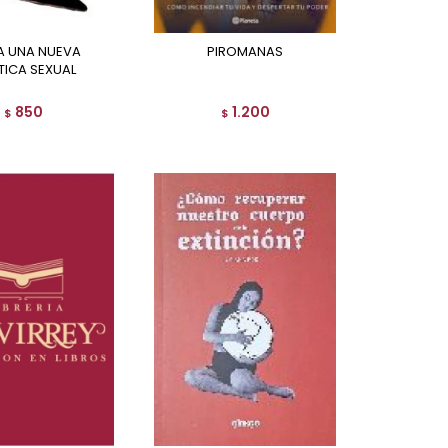
PIROMANAS
TICA SEXUAL
850
1.200
$
$