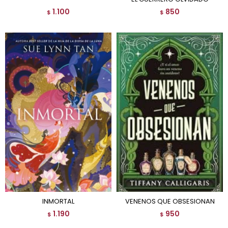
1.100
850
$
$
INMORTAL
VENENOS QUE OBSESIONAN
1.190
950
$
$