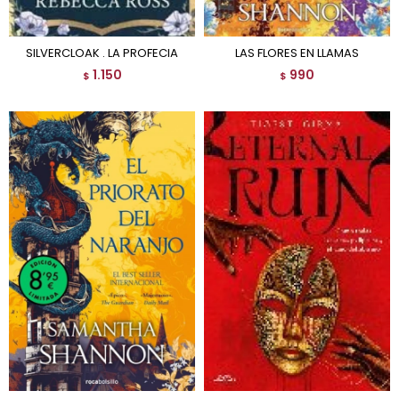
SILVERCLOAK . LA PROFECIA
LAS FLORES EN LLAMAS
1.150
990
$
$