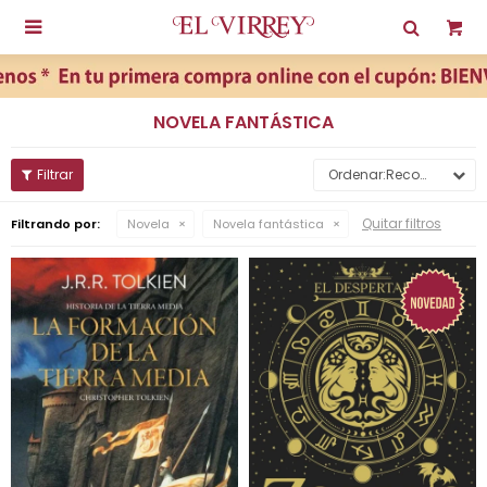

NOVELA FANTÁSTICA
Recomendados
Quitar filtros
Filtrando por:
Novela
Novela fantástica