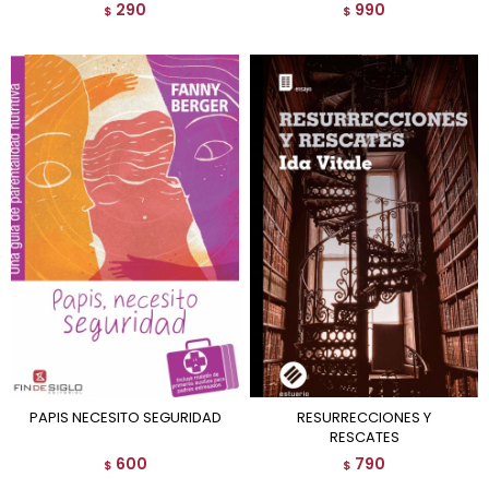
290
990
$
$
PAPIS NECESITO SEGURIDAD
RESURRECCIONES Y
RESCATES
600
790
$
$