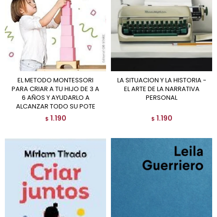
EL METODO MONTESSORI
LA SITUACION Y LA HISTORIA -
PARA CRIAR A TU HIJO DE 3 A
EL ARTE DE LA NARRATIVA
6 AÑOS Y AYUDARLO A
PERSONAL
ALCANZAR TODO SU POTE
1.190
1.190
$
$