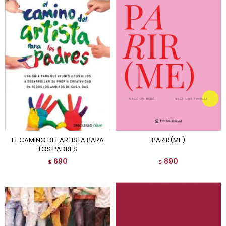
EL CAMINO DEL ARTISTA PARA
PARIR(ME)
LOS PADRES
690
890
$
$