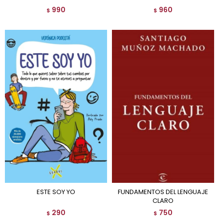
990
960
$
$
ESTE SOY YO
FUNDAMENTOS DEL LENGUAJE
CLARO
290
750
$
$