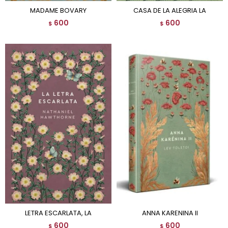
MADAME BOVARY
CASA DE LA ALEGRIA LA
600
600
$
$
LETRA ESCARLATA, LA
ANNA KARENINA II
600
600
$
$