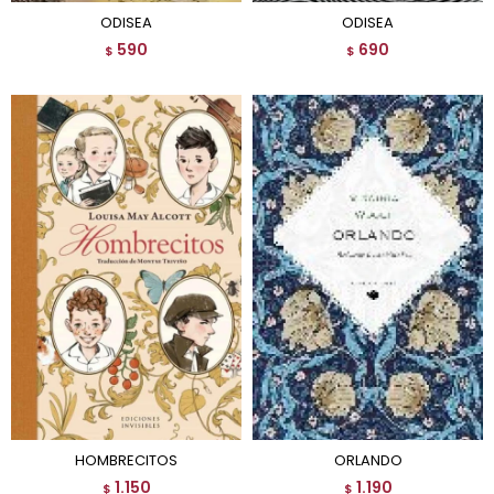
ODISEA
ODISEA
590
690
$
$
HOMBRECITOS
ORLANDO
1.150
1.190
$
$