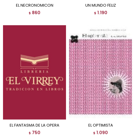
EL NECRONOMICON
UN MUNDO FELIZ
860
1.190
$
$
EL FANTASMA DE LA OPERA
EL OPTIMISTA
750
1.090
$
$