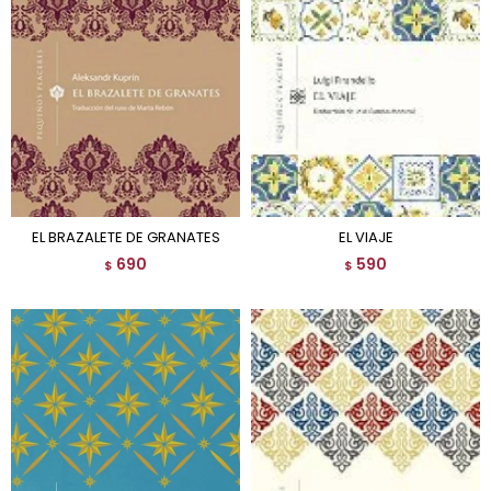
EL BRAZALETE DE GRANATES
EL VIAJE
690
590
$
$