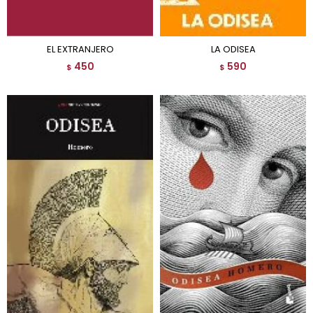
EL EXTRANJERO
LA ODISEA
450
590
$
$