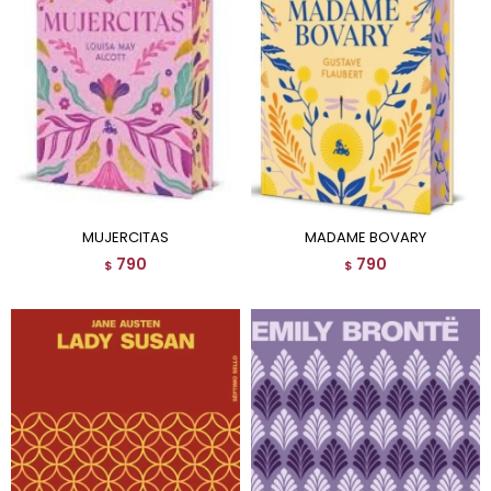
MUJERCITAS
MADAME BOVARY
790
790
$
$