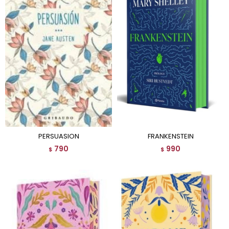
PERSUASION
FRANKENSTEIN
790
990
$
$