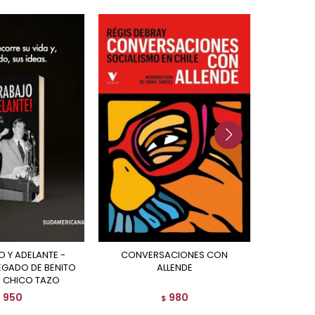
CONVERSACIONES CON
EN DEF
LEGADO DE BENITO
ALLENDE
 CHICO TAZO
950
980
$
$