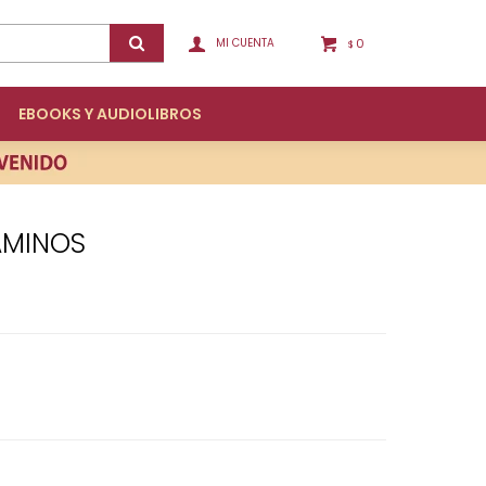
0
$
EBOOKS Y AUDIOLIBROS
AMINOS