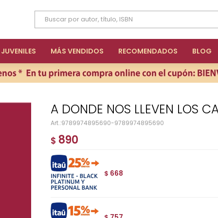
JUVENILES
MÁS VENDIDOS
RECOMENDADOS
BLOG
A DONDE NOS LLEVEN LOS C
9789974895690-9789974895690
890
$
668
$
757
$