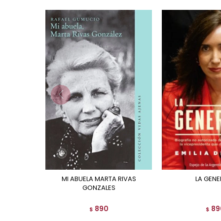
MI ABUELA MARTA RIVAS
LA GEN
GONZALES
890
89
$
$