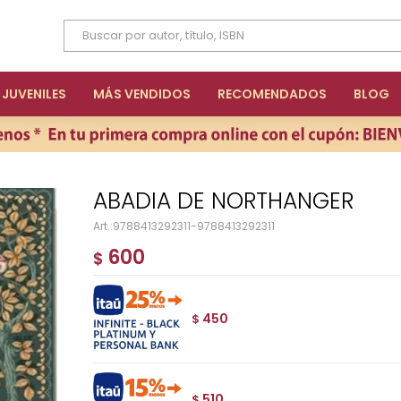
JUVENILES
MÁS VENDIDOS
RECOMENDADOS
BLOG
ABADIA DE NORTHANGER
9788413292311-9788413292311
600
$
450
$
510
$