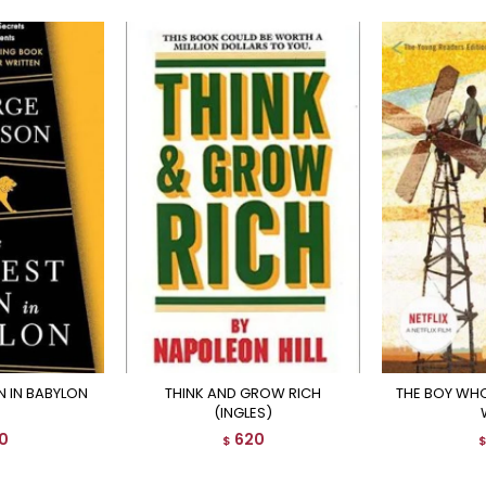
N IN BABYLON
THINK AND GROW RICH
THE BOY WHO HARNESSED THE
(INGLES)
0
620
$