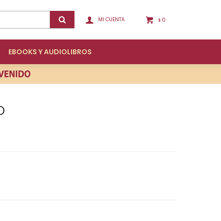
0
$
EBOOKS Y AUDIOLIBROS
D