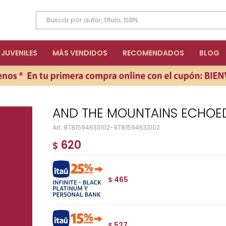
JUVENILES
MÁS VENDIDOS
RECOMENDADOS
BLOG
AND THE MOUNTAINS ECHOE
9781594633102-9781594633102
620
$
465
$
527
$