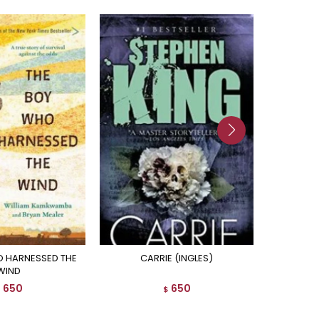
CARRIE (INGLES)
WIND
650
650
$
$