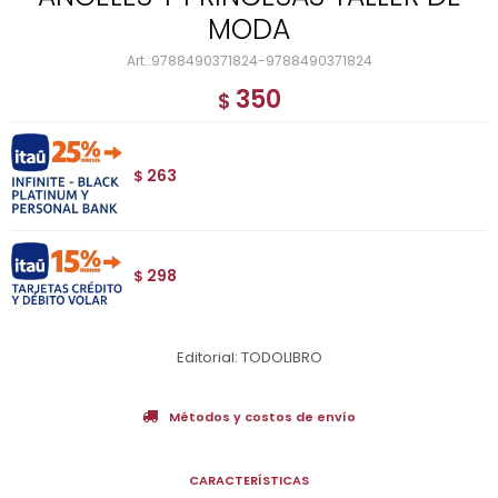
MODA
9788490371824-9788490371824
350
$
263
$
298
$
Editorial: TODOLIBRO
Métodos y costos de envío
CARACTERÍSTICAS