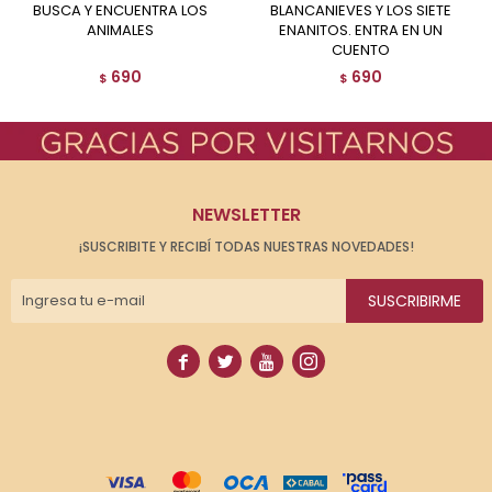
BUSCA Y ENCUENTRA LOS
BLANCANIEVES Y LOS SIETE
ANIMALES
ENANITOS. ENTRA EN UN
CUENTO
690
690
$
$
NEWSLETTER
¡SUSCRIBITE Y RECIBÍ TODAS NUESTRAS NOVEDADES!
SUSCRIBIRME



