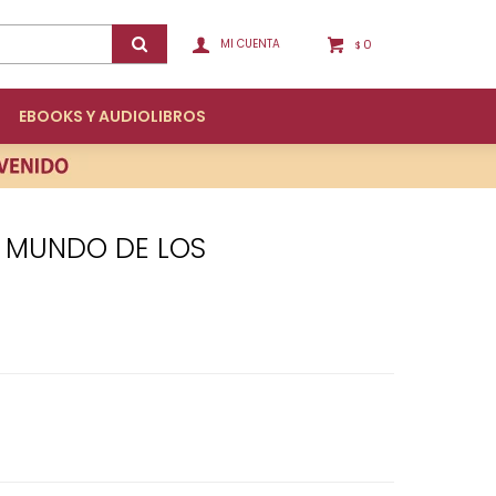
0
$
EBOOKS Y AUDIOLIBROS