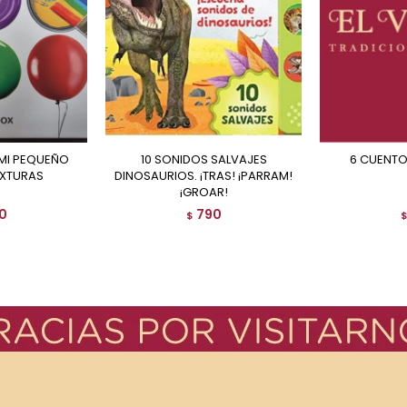
10 SONIDOS SALVAJES
6 CUENT
EXTURAS
DINOSAURIOS. ¡TRAS! ¡PARRAM!
¡GROAR!
0
790
$