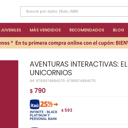
JUVENILES
MÁS VENDIDOS
RECOMENDADOS
BLOG
AVENTURAS INTERACTIVAS: EL MUNDO DE LOS
UNICORNIOS
9789974894075-9789974894075
790
$
593
$