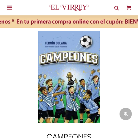

CAMPEONES