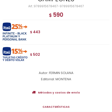
9789915678467-9789915678467
590
$
443
$
502
$
Autor: FERMIN SOLANA
Editorial: MONTENA
Métodos y costos de envío
CARACTERÍSTICAS