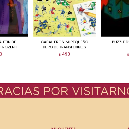
CABALLEROS. MI PEQUEÑO
PUZZLE
FROZEN II
LIBRO DE TRANSFERIBLES
0
490
$