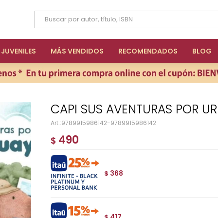
JUVENILES
MÁS VENDIDOS
RECOMENDADOS
BLOG
CAPI SUS AVENTURAS POR U
9789915986142-9789915986142
490
$
368
$
417
$