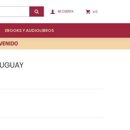
0
$
EBOOKS Y AUDIOLIBROS
RUGUAY