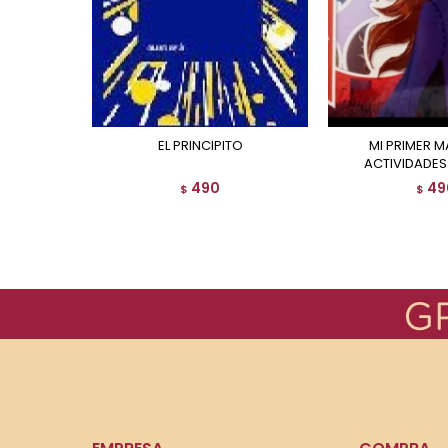
EL PRINCIPITO
MI PRIMER MALETIN DE
ACTIVIDADES 
490
49
$
$