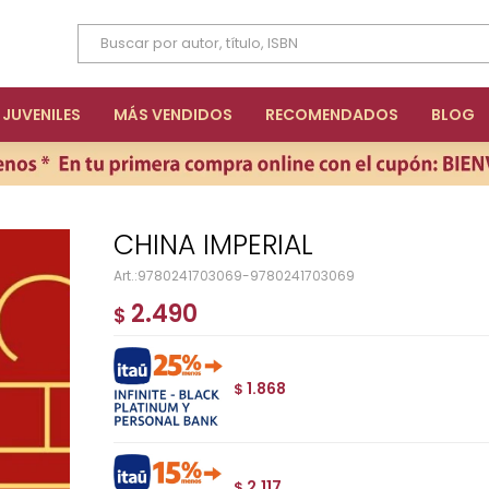
JUVENILES
MÁS VENDIDOS
RECOMENDADOS
BLOG
CHINA IMPERIAL
9780241703069-9780241703069
2.490
$
1.868
$
2.117
$