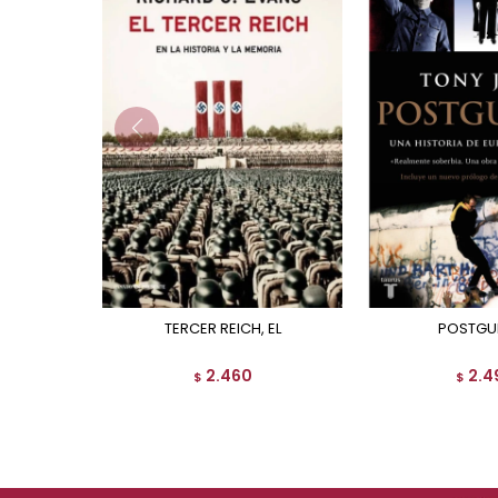
TERCER REICH, EL
POSTGU
2.460
2.4
$
$