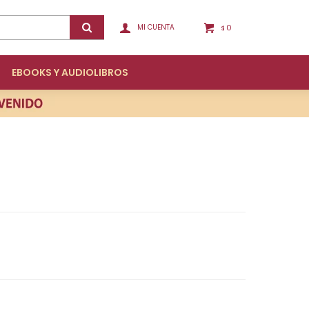
0
$
EBOOKS Y AUDIOLIBROS