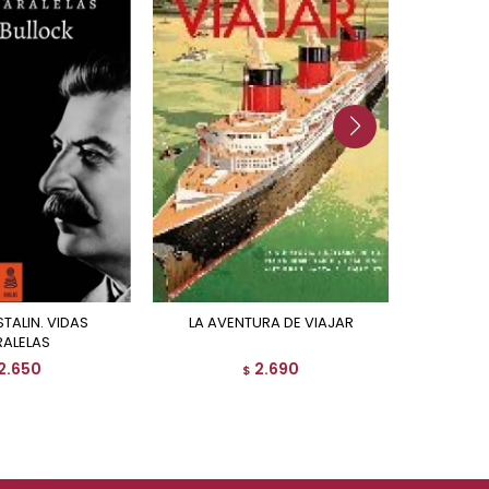
LA AVENTURA DE VIAJAR
HIS
RALELAS
2.650
2.690
$