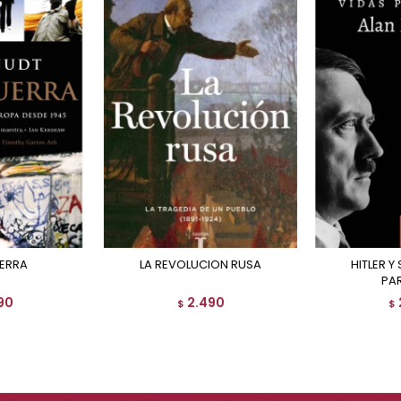
ERRA
LA REVOLUCION RUSA
HITLER Y STALIN. VIDAS
PA
90
2.490
$
$