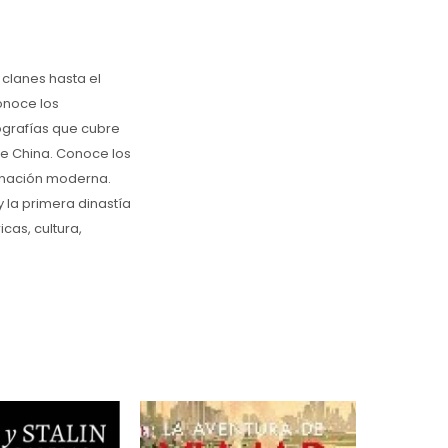
 clanes hasta el
Conoce los
ografías que cubre
de China. Conoce los
a nación moderna.
y la primera dinastía
cas, cultura,