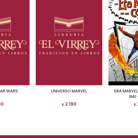
TAR WARS
UNIVERSO MARVEL
ERA MARVEL DE LOS COMICS
1961 
90
2.190
$
$