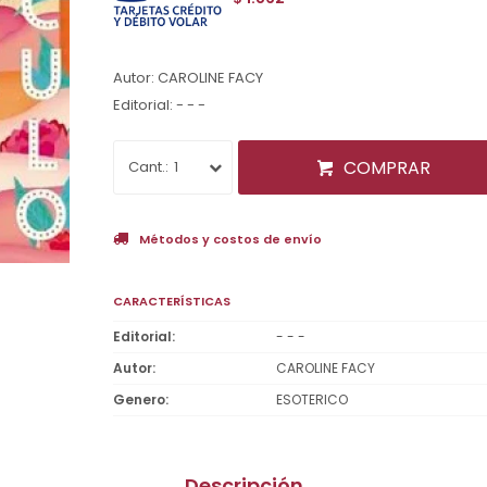
Autor: CAROLINE FACY
Editorial: - - -
COMPRAR
1
Métodos y costos de envío
CARACTERÍSTICAS
Editorial
- - -
Autor
CAROLINE FACY
Genero
ESOTERICO
Descripción