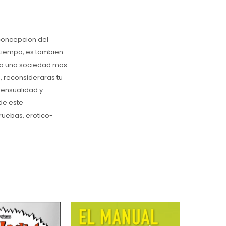
a concepcion del
 tiempo, es tambien
cia una sociedad mas
d, reconsideraras tu
sensualidad y
 de este
ruebas, erotico-