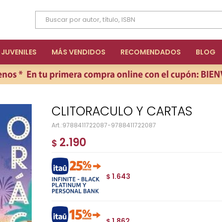
JUVENILES
MÁS VENDIDOS
RECOMENDADOS
BLOG
CLITORACULO Y CARTAS
9788411722087-9788411722087
2.190
$
1.643
$
1.862
$