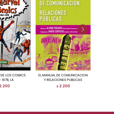
EL MANUAL DE COMUNICACION
ATLAS MUNDIAL DE LOS
- 1978, LA
Y RELACIONES PUBLICAS
ESTA
2.200
2.200
$