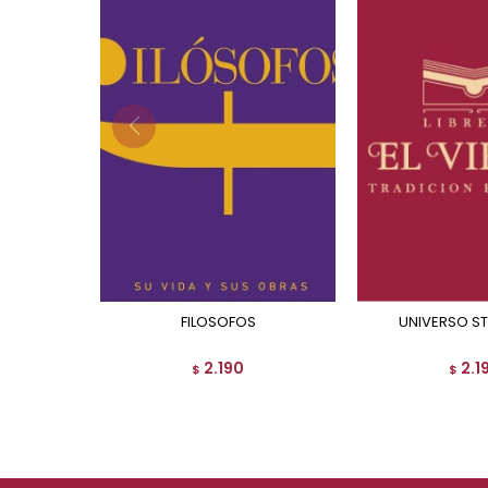
FILOSOFOS
UNIVERSO S
2.190
2.1
$
$