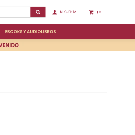
0
$
EBOOKS Y AUDIOLIBROS