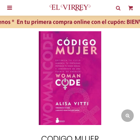

CODIGO MUJER