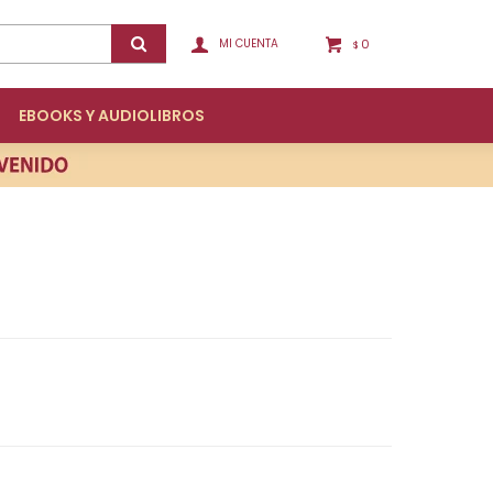
0
$
EBOOKS Y AUDIOLIBROS