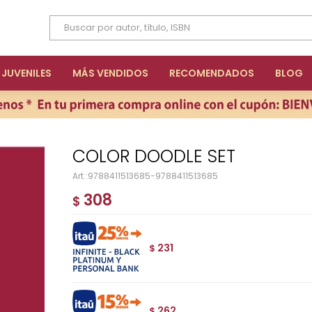
JUVENILES
MÁS VENDIDOS
RECOMENDADOS
BLOG
COLOR DOODLE SET
9788411513685-9788411513685
308
$
231
$
262
$