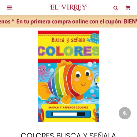

COLORES BUSCA Y SEÑALA