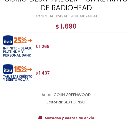
DE RADIOHEAD
9788410249141-9788410249141
1.690
$
1.268
$
1.437
$
Autor: COLIN GREENWOOD
Editorial: SEXTO PISO
Métodos y costos de envío