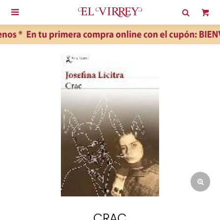

CRAC