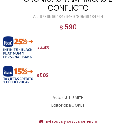
CONFLICTO
9789566434764-9789566434764
590
$
443
$
502
$
Autor: J. L. SMITH
Editorial: BOOKET
Métodos y costos de envío