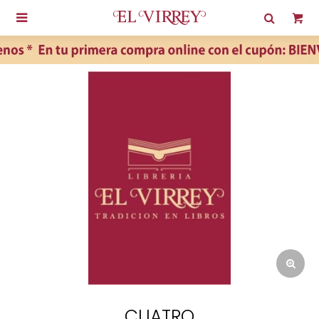

CUATRO