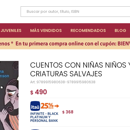
JUVENILES
MÁS VENDIDOS
RECOMENDADOS
BLOG
CUENTOS CON NIÑAS NIÑOS Y ALGUNAS OTRAS
CRIATURAS SALVAJES
9789915980638-9789915980638
490
$
368
$