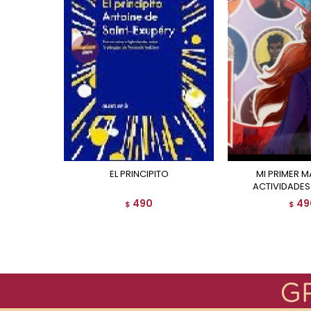
EL PRINCIPITO
MI PRIMER MALETIN DE
ACTIVIDADES 
490
49
$
$