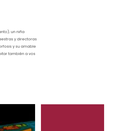
nto); un niña
estras y directoras
rfosis y su amable
bitar también a vos