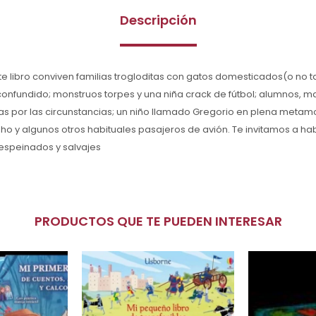
Descripción
te libro conviven familias trogloditas con gatos domesticados(o no ta
confundido; monstruos torpes y una niña crack de fútbol; alumnos, ma
s por las circunstancias; un niño llamado Gregorio en plena metamo
búho y algunos otros habituales pasajeros de avión. Te invitamos a ha
despeinados y salvajes
PRODUCTOS QUE TE PUEDEN INTERESAR