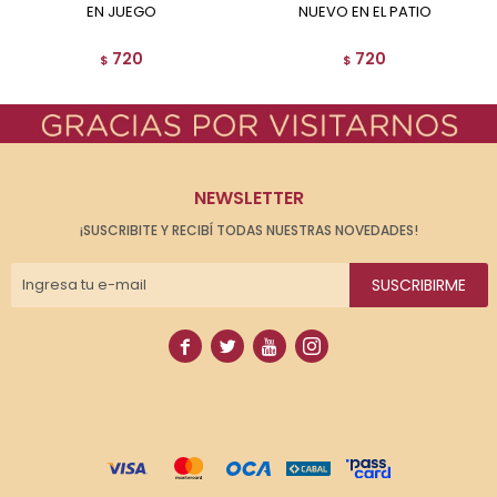
EN JUEGO
NUEVO EN EL PATIO
720
720
$
$
NEWSLETTER
¡SUSCRIBITE Y RECIBÍ TODAS NUESTRAS NOVEDADES!
SUSCRIBIRME



