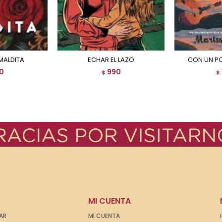
MALDITA
ECHAR EL LAZO
CON UN P
0
990
$
$
MI CUENTA
AR
MI CUENTA