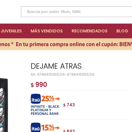
JUVENILES
MÁS VENDIDOS
RECOMENDADOS
BLOG
DEJAME ATRAS
9788415955214-9788415955214
990
$
743
$
842
$