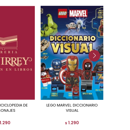
LEGO MARVEL. DICCIONARIO
LEGO MARVEL ENCICLOPEDIA
SONAJES
VISUAL
D
1.290
1.290
$