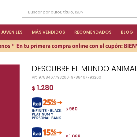
JUVENILES
MÁS VENDIDOS
RECOMENDADOS
BLOG
DESCUBRE EL MUNDO ANIMA
9788467793260-9788467793260
1.280
$
960
$
1.088
$