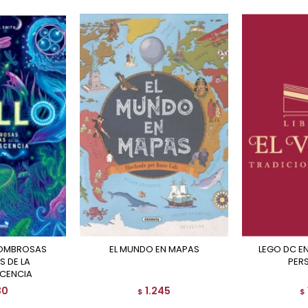
EL MUNDO EN MAPAS
LEGO DC ENCICLOPEDIA DE
S DE LA
PER
SCENCIA
30
1.245
$
$