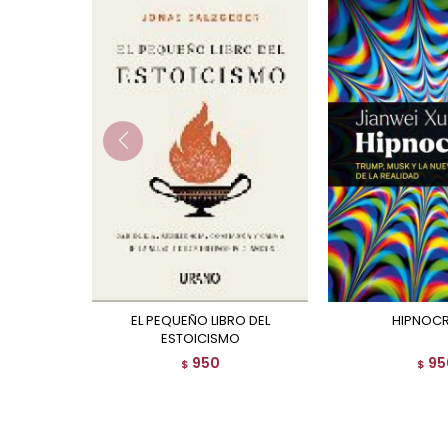
EL PEQUEÑO LIBRO DEL
HIPNOC
ESTOICISMO
950
95
$
$