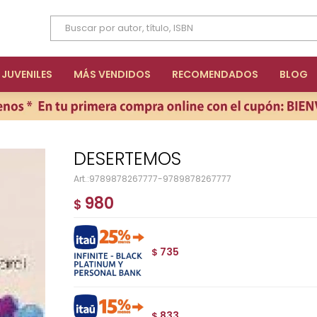
JUVENILES
MÁS VENDIDOS
RECOMENDADOS
BLOG
DESERTEMOS
9789878267777-9789878267777
980
$
735
$
833
$