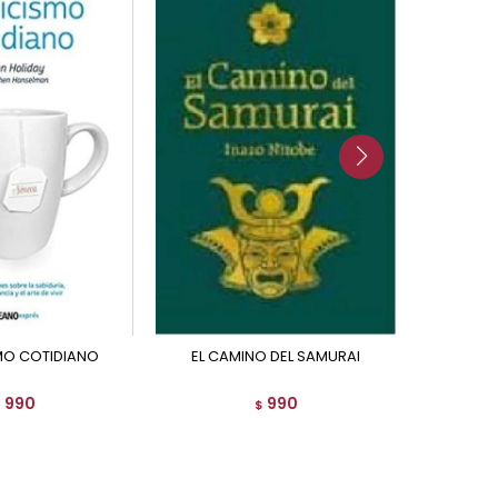
SMO COTIDIANO
EL CAMINO DEL SAMURAI
PRO
990
990
$
$