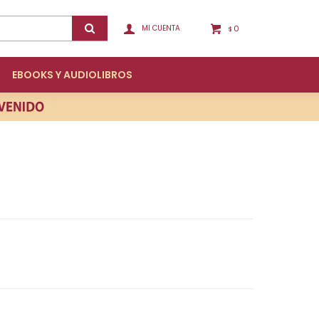
0
$
EBOOKS Y AUDIOLIBROS