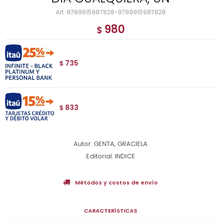
9789915987828-9789915987828
980
$
735
$
833
$
Autor: GENTA, GRACIELA
Editorial: INDICE
Métodos y costos de envío
CARACTERÍSTICAS