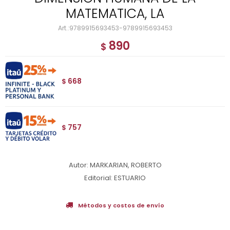
MATEMATICA, LA
9789915693453-9789915693453
890
$
668
$
757
$
Autor: MARKARIAN, ROBERTO
Editorial: ESTUARIO
Métodos y costos de envío