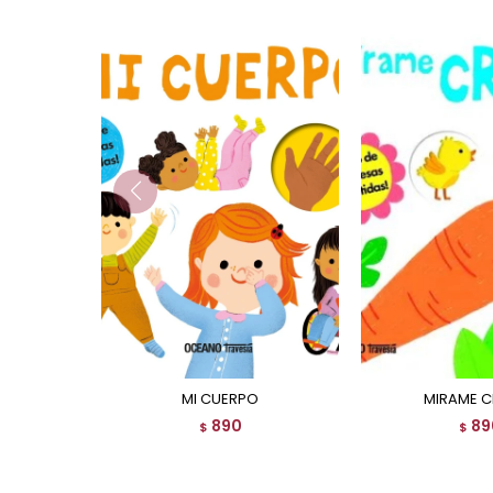
MI CUERPO
MIRAME 
890
89
$
$