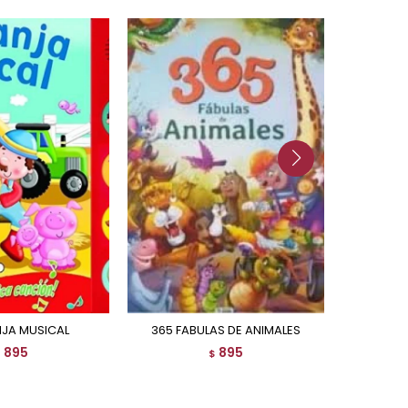
NJA MUSICAL
365 FABULAS DE ANIMALES
HIST
895
895
$
$