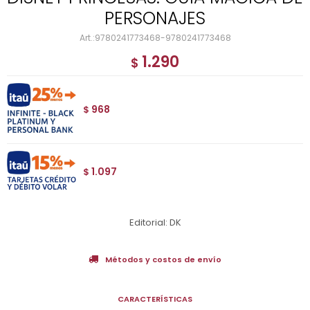
PERSONAJES
9780241773468-9780241773468
1.290
$
968
$
1.097
$
Editorial: DK
Métodos y costos de envío
CARACTERÍSTICAS