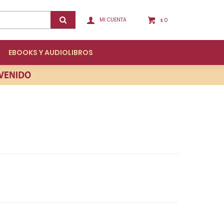
0
$
EBOOKS Y AUDIOLIBROS