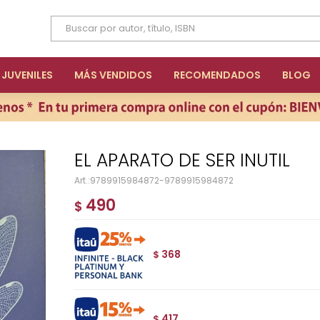
JUVENILES
MÁS VENDIDOS
RECOMENDADOS
BLOG
EL APARATO DE SER INUTIL
9789915984872-9789915984872
490
$
368
$
417
$