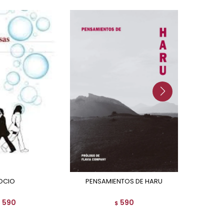
OCIO
PENSAMIENTOS DE HARU
NE
590
590
$
$