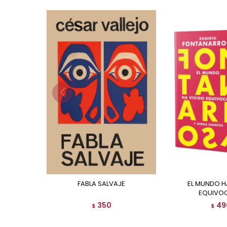
FABLA SALVAJE
EL MUNDO HA VIVIDO
EQUIVO
350
49
$
$