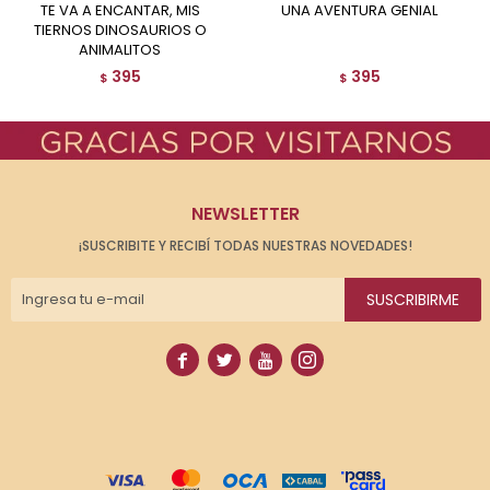
TE VA A ENCANTAR, MIS
UNA AVENTURA GENIAL
TIERNOS DINOSAURIOS O
ANIMALITOS
395
395
$
$
NEWSLETTER
¡SUSCRIBITE Y RECIBÍ TODAS NUESTRAS NOVEDADES!
SUSCRIBIRME



