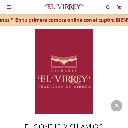

EL CONEJO Y SU AMIGO