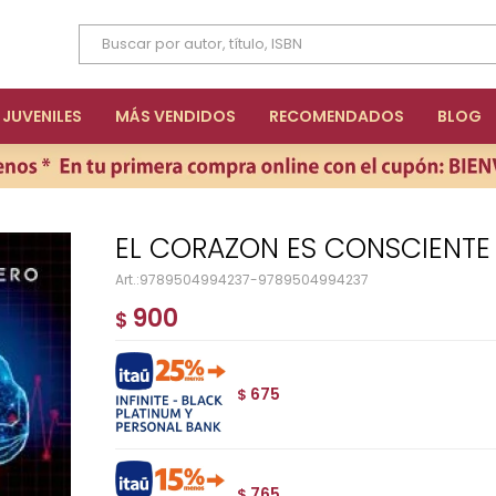
JUVENILES
MÁS VENDIDOS
RECOMENDADOS
BLOG
EL CORAZON ES CONSCIENTE
9789504994237-9789504994237
900
$
675
$
765
$