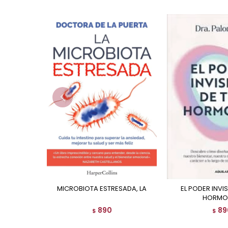
MICROBIOTA ESTRESADA, LA
EL PODER INVISIBLE DE TUS
HORMO
890
89
$
$