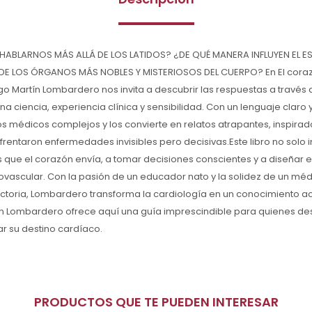
ABLARNOS MÁS ALLÁ DE LOS LATIDOS? ¿DE QUÉ MANERA INFLUYEN EL ES
E LOS ÓRGANOS MÁS NOBLES Y MISTERIOSOS DEL CUERPO? En El corazó
go Martín Lombardero nos invita a descubrir las respuestas a través d
a ciencia, experiencia clínica y sensibilidad. Con un lenguaje claro 
s médicos complejos y los convierte en relatos atrapantes, inspirado
rentaron enfermedades invisibles pero decisivas.Este libro no solo 
 que el corazón envía, a tomar decisiones conscientes y a diseñar 
iovascular. Con la pasión de un educador nato y la solidez de un m
ectoria, Lombardero transforma la cardiología en un conocimiento acc
tín Lombardero ofrece aquí una guía imprescindible para quienes d
ar su destino cardíaco.
PRODUCTOS QUE TE PUEDEN INTERESAR