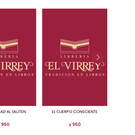
IDAD AL GLUTEN
EL CUERPO CONSCIENTE
CON EL
950
950
$
$