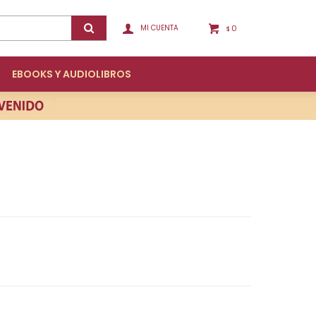
0
$
EBOOKS Y AUDIOLIBROS