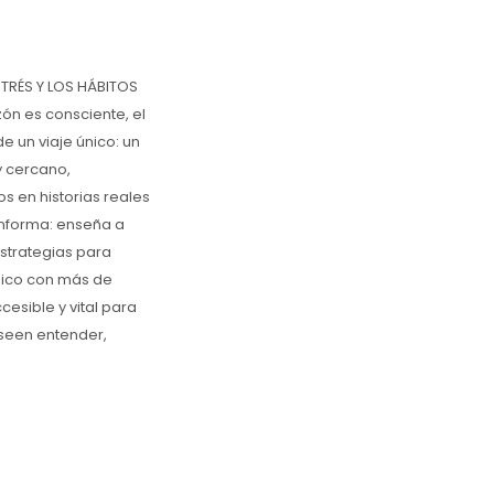
TRÉS Y LOS HÁBITOS
n es consciente, el
e un viaje único: un
y cercano,
s en historias reales
informa: enseña a
estrategias para
édico con más de
esible y vital para
eseen entender,