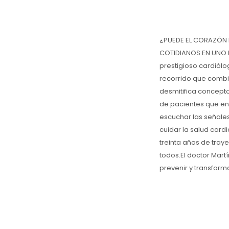
¿PUEDE EL CORAZÓN H
COTIDIANOS EN UNO D
prestigioso cardiólo
recorrido que combin
desmitifica concepto
de pacientes que enf
escuchar las señales
cuidar la salud card
treinta años de tray
todos.El doctor Mar
prevenir y transform