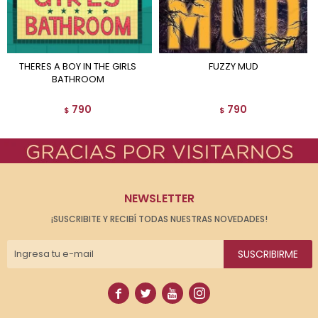
THERES A BOY IN THE GIRLS
FUZZY MUD
BATHROOM
790
790
$
$
NEWSLETTER
¡SUSCRIBITE Y RECIBÍ TODAS NUESTRAS NOVEDADES!
SUSCRIBIRME



