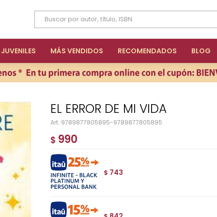
JUVENILES
MÁS VENDIDOS
RECOMENDADOS
BLOG
EL ERROR DE MI VIDA
9789877805895-9789877805895
990
$
743
$
842
$