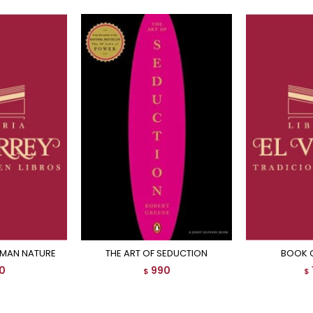
UMAN NATURE
THE ART OF SEDUCTION
BOOK 
0
990
$
$