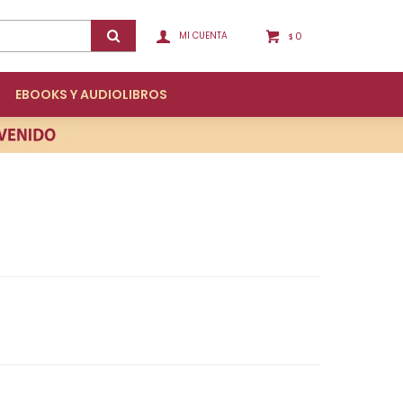
0
$
EBOOKS Y AUDIOLIBROS