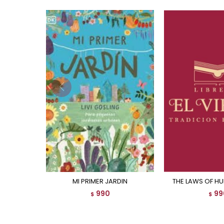
MI PRIMER JARDIN
THE LAWS OF H
990
99
$
$