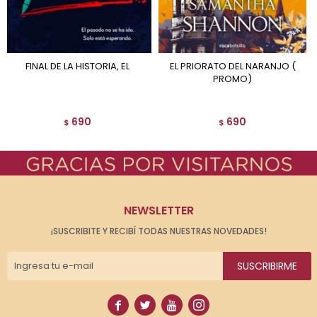
FINAL DE LA HISTORIA, EL
EL PRIORATO DEL NARANJO (
PROMO)
690
690
$
$
NEWSLETTER
¡SUSCRIBITE Y RECIBÍ TODAS NUESTRAS NOVEDADES!
SUSCRIBIRME



