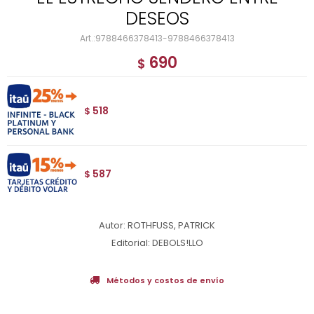
DESEOS
9788466378413-9788466378413
690
$
518
$
587
$
Autor: ROTHFUSS, PATRICK
Editorial: DEBOLS!LLO
Métodos y costos de envío