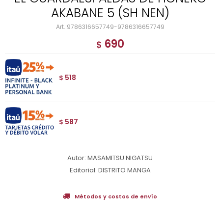
AKABANE 5 (SH NEN)
9786316657749-9786316657749
690
$
518
$
587
$
Autor: MASAMITSU NIGATSU
Editorial: DISTRITO MANGA
Métodos y costos de envío