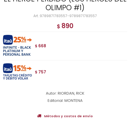
OLIMPO #1)
9789871783557-9789871783557
890
$
668
$
757
$
Autor: RIORDAN, RICK
Editorial: MONTENA
Métodos y costos de envío