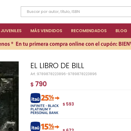
JUVENILES
MÁS VENDIDOS
RECOMENDADOS
BLOG
EL LIBRO DE BILL
9789878223896-9789878223896
790
$
593
$
672
$