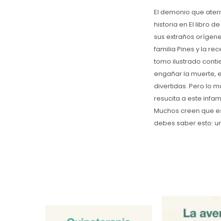
El demonio que aterro
historia en El libro 
sus extraños orígene
familia Pines y la r
tomo ilustrado conti
engañar la muerte, e
divertidas. Pero lo m
resucita a este infame
Muchos creen que est
debes saber esto: una