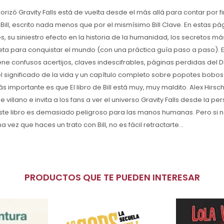
rizó Gravity Falls está de vuelta desde el más allá para contar por fi
de Bill, escrito nada menos que por el mismísimo Bill Clave. En estas pá
s, su siniestro efecto en la historia de la humanidad, los secretos m
eceta para conquistar el mundo (con una práctica guía paso a paso). E
ene confusos acertijos, claves indescifrables, páginas perdidas del 
l significado de la vida y un capítulo completo sobre popotes bobo
ás importante es que El libro de Bill está muy, muy maldito. Alex Hirsch,
 villano e invita a los fans a ver el universo Gravity Falls desde la pers
e libro es demasiado peligroso para las manos humanas. Pero si no 
 vez que haces un trato con Bill, no es fácil retractarte...
PRODUCTOS QUE TE PUEDEN INTERESAR