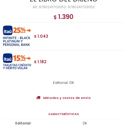
9780241703052-9780241703052
1.390
$
1.043
$
1.182
$
Editorial: DK
Métodos y costos de envío
CARACTERÍSTICAS
Editorial
DK