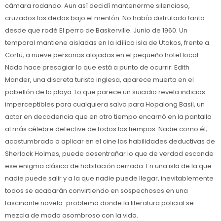
cámara rodando. Aun así decidí mantenerme silencioso,
cruzados los dedos bajo el mentón. No había disfrutado tanto
desde que rodé El perro de Baskerville. Junio de 1960. Un
temporal mantiene aisladas en la idílica isla de Utakos, frente a
Corfú, a nueve personas alojadas en el pequeño hotel local.
Nada hace presagiar lo que está a punto de ocurrir: Edith
Mander, una discreta turista inglesa, aparece muerta en el
pabellón de la playa. Lo que parece un suicidio revela indicios
imperceptibles para cualquiera salvo para Hopalong Basil, un
actor en decadencia que en otro tiempo encarnó en la pantalla
al más célebre detective de todos los tiempos. Nadie como él,
acostumbrado a aplicar en el cine las habilidades deductivas de
Sherlock Holmes, puede desentrañar lo que de verdad esconde
ese enigma clásico de habitación cerrada. En una isla de la que
nadie puede salir y a la que nadie puede llegar, inevitablemente
todos se acabarán convirtiendo en sospechosos en una
fascinante novela-problema donde la literatura policial se
mezcla de modo asombroso con la vida.