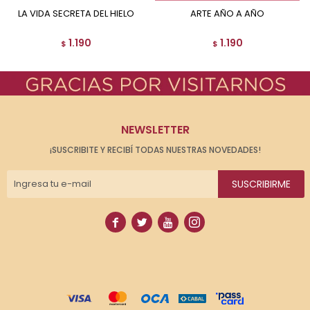
LA VIDA SECRETA DEL HIELO
ARTE AÑO A AÑO
1.190
1.190
$
$
NEWSLETTER
¡SUSCRIBITE Y RECIBÍ TODAS NUESTRAS NOVEDADES!
SUSCRIBIRME



