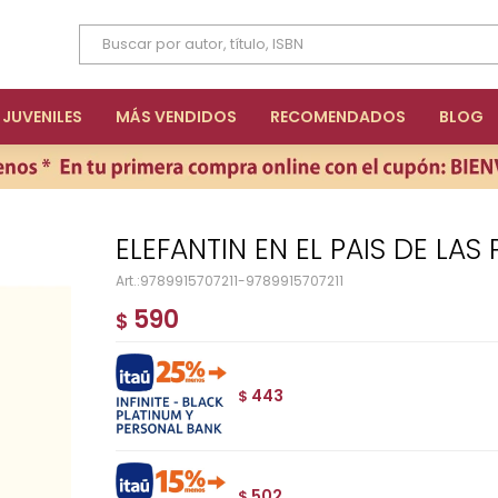
JUVENILES
MÁS VENDIDOS
RECOMENDADOS
BLOG
ELEFANTIN EN EL PAIS DE LA
9789915707211-9789915707211
590
$
443
$
502
$