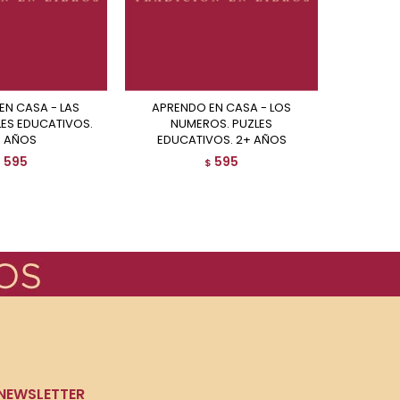
APRENDO EN CASA - LOS
APRENDO EN CASA - LOS
LES EDUCATIVOS.
NUMEROS. PUZLES
CO
 AÑOS
EDUCATIVOS. 2+ AÑOS
EDUC
595
595
$
$
NEWSLETTER