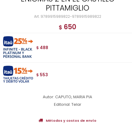
PITTAMIGLIO
9789915989822-9789915989822
650
$
488
$
553
$
Autor: CAPUTO, MARIA PIA
Editorial: Telar
Métodos y costos de envío