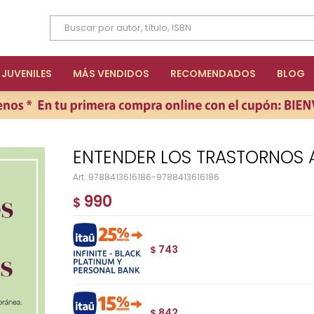
JUVENILES
MÁS VENDIDOS
RECOMENDADOS
BLOG
ENTENDER LOS TRASTORNOS 
9788413616186-9788413616186
990
$
743
$
842
$