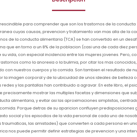
rescindible para comprender que son los trastornos de la conducta 
nea cuyas causas, prevencion y tratamiento van mas alla de la com
ornos de la conducta alimentaria (TCA) se han convertido en un desa
ma que en torno a un 8% de la poblacion (casi una de cada diez per
e su vida, con especial incidencia entre las mujeres jovenes. Pero, c
rastornos como la anorexia o la bulimia, por citar los mas conocidos,
 con nuestros cuerpos y la comida. Son tambien el resultado de nue
por la imagen corporal y de la ubicuidad de unos ideales de belleza
s redes y las pantallas han contribuido a agravar. En este libro, el ps
e precisamente mostrar las multiples facetas y dimensiones que su
ducta alimentaria, y evitar asi las aproximaciones simplistas, centra
a comida. Porque detras de su aparicion confluyen predisposiciones 
texto social y los episodios de la vida personal de cada uno de nosot
as traumaticas, las amistades) que convierten a cada persona en uni
ica nos puede permitir definir estrategias de prevencion y una inte