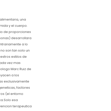
alimentaria, una
ida y el cuerpo.
fio de proporciones
sonas) desarrollara
ontrariamente a lo
 no son tan solo un
stros estilos de
 cada vez mas
icologo Marc Ruiz de
byacen a los
das exclusivamente
geneticas, factores
ros (el entorno
ca.Solo esa
rvencion terapeutica