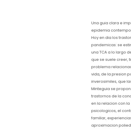
Una guia clara e imp
epidemia contempora
Hoy en dia los trast
pandemicas: se esti
una TCA a lo largo d
que se suele creer, t
problema relacionado
vida, de la presion 
inverosimiles, que la
Minteguia se propon
trastornos de la con
en la relacion con l
psicologicos, el con
familiar, experienci
aproximacion poliedr